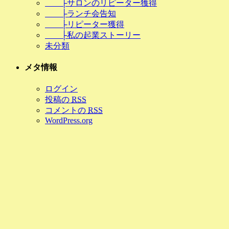
├サロンのリピーター獲得
├ランチ会告知
├リピーター獲得
├私の起業ストーリー
未分類
メタ情報
ログイン
投稿の
RSS
コメントの
RSS
WordPress.org