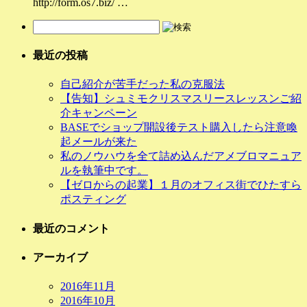
http://form.os7.biz/ …
最近の投稿
自己紹介が苦手だった私の克服法
【告知】シュミモクリスマスリースレッスンご紹
介キャンペーン
BASEでショップ開設後テスト購入したら注意喚
起メールが来た
私のノウハウを全て詰め込んだアメブロマニュア
ルを執筆中です。
【ゼロからの起業】１月のオフィス街でひたすら
ポスティング
最近のコメント
アーカイブ
2016年11月
2016年10月