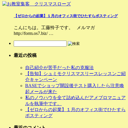
【ゼロからの起業】１月のオフィス街でひたすらポスティング
こんにちは。工藤怜子です。 メルマガ
http://form.os7.biz/ …
最近の投稿
自己紹介が苦手だった私の克服法
【告知】シュミモクリスマスリースレッスンご紹
介キャンペーン
BASEでショップ開設後テスト購入したら注意喚
起メールが来た
私のノウハウを全て詰め込んだアメブロマニュア
ルを執筆中です。
【ゼロからの起業】１月のオフィス街でひたすら
ポスティング
最近のコメント