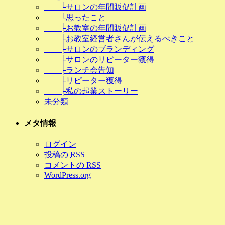
└サロンの年間販促計画
└思ったこと
├お教室の年間販促計画
├お教室経営者さんが伝えるべきこと
├サロンのブランディング
├サロンのリピーター獲得
├ランチ会告知
├リピーター獲得
├私の起業ストーリー
未分類
メタ情報
ログイン
投稿の
RSS
コメントの
RSS
WordPress.org