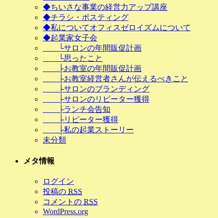
◆ちいさな事業の経営力アップ講座
◆チラシ・ポスティング
◆私についてオフィスゼロイズムについて
◆起業家女子会
└サロンの年間販促計画
└思ったこと
├お教室の年間販促計画
├お教室経営者さんが伝えるべきこと
├サロンのブランディング
├サロンのリピーター獲得
├ランチ会告知
├リピーター獲得
├私の起業ストーリー
未分類
メタ情報
ログイン
投稿の
RSS
コメントの
RSS
WordPress.org