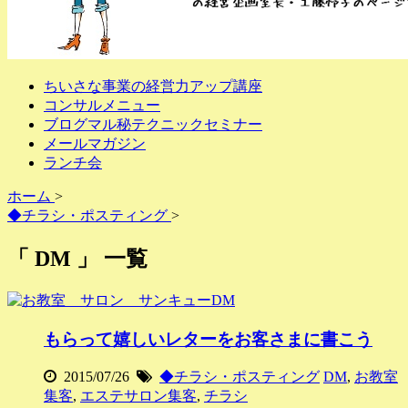
ちいさな事業の経営力アップ講座
コンサルメニュー
ブログマル秘テクニックセミナー
メールマガジン
ランチ会
ホーム
>
◆チラシ・ポスティング
>
「 DM 」 一覧
もらって嬉しいレターをお客さまに書こう
2015/07/26
◆チラシ・ポスティング
DM
,
お教室
集客
,
エステサロン集客
,
チラシ